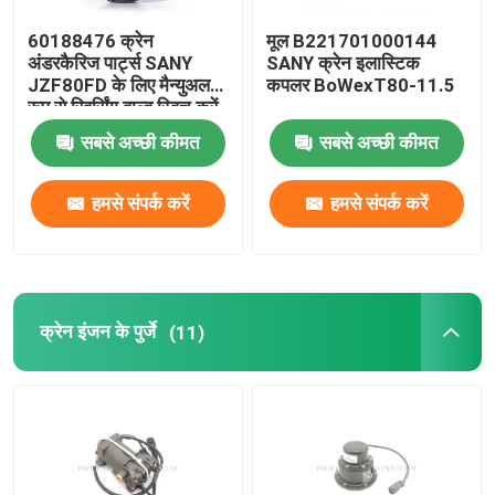
60188476 क्रेन
मूल B221701000144
अंडरकैरिज पार्ट्स SANY
SANY क्रेन इलास्टिक
JZF80FD के लिए मैन्युअल
कपलर BoWexT80-11.5
रूप से रिवर्सिंग वाल्व स्विच करें
सबसे अच्छी कीमत
सबसे अच्छी कीमत
हमसे संपर्क करें
हमसे संपर्क करें
क्रेन इंजन के पुर्जे
(11)