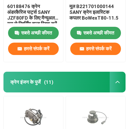
60188476 क्रेन
मूल B221701000144
अंडरकैरिज पार्ट्स SANY
SANY क्रेन इलास्टिक
JZF80FD के लिए मैन्युअल
कपलर BoWexT80-11.5
रूप से रिवर्सिंग वाल्व स्विच करें
सबसे अच्छी कीमत
सबसे अच्छी कीमत
हमसे संपर्क करें
हमसे संपर्क करें
क्रेन इंजन के पुर्जे
(11)