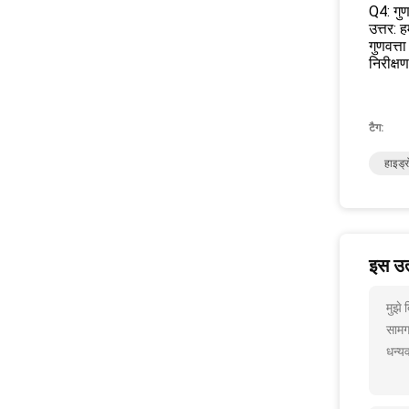
Q4: गुण
उत्तर: 
गुणवत्त
निरीक्ष
टैग:
हाइड्र
इस उत्
मुझे
सामग
धन्यव