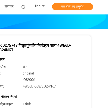
Hindi
समाचार
एक बोली का अनुरोध
0275748 विद्युतचुंबकीय नियंत्रण वाल्व 4WE6D-
G24NK7
िवरण:
 प्लेस:
चीन
:
original
IOS9001
्या:
4WE6D-L68/EG24NK7
 नौवहन नियमों:
देश मात्रा:
1 पीसी