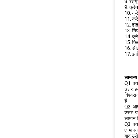
8. रेड्
9. क्रे
10. क्र
11. क्र
12. हाइ
13. गिय
14. क्र
15. फि
16. सी
17. झा
सामान्य 
Q1: क्या
उत्तर: 
विश्वसन
हैं।
Q2: आप
उत्तर: 
सामान 
Q3: क्य
ए: मानक
बाद उस