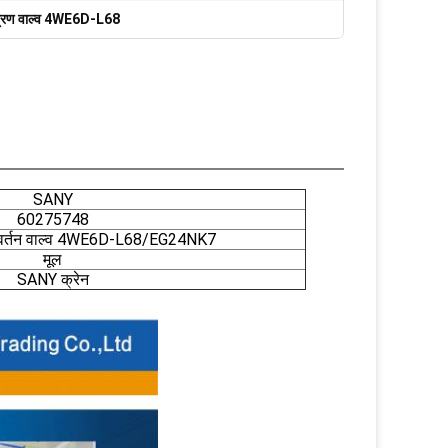
ियंत्रण वाल्व 4WE6D-L68
SANY
60275748
 परिवर्तन वाल्व 4WE6D-L68/EG24NK7
मूल
SANY क्रेन