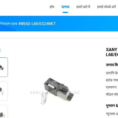
होम
उत्पाद
हमारे बारे में
हमसे संपर्क करें
य नियंत्रण वाल्व 4WE6D-L68/EG24NK7
SANY 6
L68/E
उत्पाद व
उत्पत्ति के
ब्रांड नाम
प्रमाणन:
मॉडल संख
भुगतान &
न्यूनतम आ