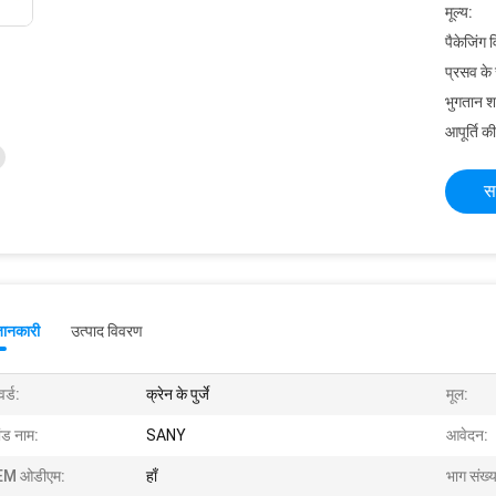
मूल्य:
पैकेजिंग 
प्रसव के
भुगतान शर्त
आपूर्ति की
स
जानकारी
उत्पाद विवरण
र्ड:
क्रेन के पुर्जे
मूल:
ांड नाम:
SANY
आवेदन:
M ओडीएम:
हाँ
भाग संख्य