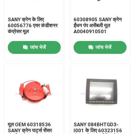
फैक्टरी यात्रा
SANY क्रेन के लिए
60308905 SANY क्रेन
60056776 एयर कंडीशनर
ईंधन पंप असेंबली मूल
कंप्रेसर मूल
A0040910501
गुणवत्ता नियंत्रण
जांच भेजें
जांच भेजें
हमसे संपर्क करें
समाचार
एक बोली का अनुरोध
क्रेन के पुर्जे
मूल OEM 60318536
SANY 084BHTGD3-
SANY क्रेन पार्ट्स सेंसर
I001 के लिए 60323156
क्रेन विद्युत भाग