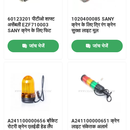
फैक्टरी यात्रा
60123201 पीटीओ शाफ्ट
1020400085 SANY
असेंबली EZF710003
क्रेन के लिए त्रि रंग क्रेन
SANY क्रेन के लिए फिट
सुरक्षा लाइट मूल
गुणवत्ता नियंत्रण
जांच भेजें
जांच भेजें
हमसे संपर्क करें
समाचार
एक बोली का अनुरोध
क्रेन के पुर्जे
A241100000656 ब्रैकेट
A241100000651 क्रेन
रोटरी क्रेन एलईडी हेड लैंप
लाइट संकेतक अलार्म
क्रेन विद्युत भाग