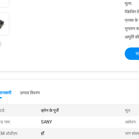
मूल्य:
पैकेजिंग 
प्रसव के
भुगतान शर्त
आपूर्ति की
स
जानकारी
उत्पाद विवरण
र्ड:
क्रेन के पुर्जे
मूल:
ांड नाम:
SANY
आवेदन:
M ओडीएम:
हाँ
भाग संख्य