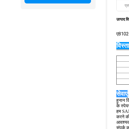
प्र
उत्पाद व
ए810
विस्त
सेवाएं
हुनान क
के स्पेय
हम SANY
करने की
आवश्यक
संपर्क 