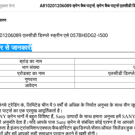
मुखता देना:
A810201206089 क्रेन कैब पार्ट्स
,
क्रेन कैब पार्ट्स एलसीडी डिस
िवरण
201206089
एलसीडी डिस्प्ले स्क्रीन एसे 057BH0DG2-I500
ार से जानकारी
ब्रांड का नाम
भाग संख्या
प्रोडक्ट का नाम
एलसीडी डिस्प्
गुणवत्ता
आवेदन
िंगवे ट्रेडिंग कं, लिमिटेड चीन में 9 वर्षों से अधिक के निर्यात अनुभव के साथ सै
र पार्ट्स का एक प्रमुख आपूर्तिकर्ता है।
 क्रेन भागों में बहुत विशिष्ट हैं, Sany उत्पादों के साथ हमारा अनुभव हमें S
 अनुमति देता है।यदि आपके पास Sany क्रेन से संबंधित कोई प्रश्न है या आपको
ता है:
इंजन/ट्रांसमिशन/एक्सल/कैब/होस्टिंग बूम/डिस्प्ले/सेंसर/ऑयल सिलेंडर/हुक ब
करें और हमें आपको सही समाधान प्रदान करने में खुशी होगी।