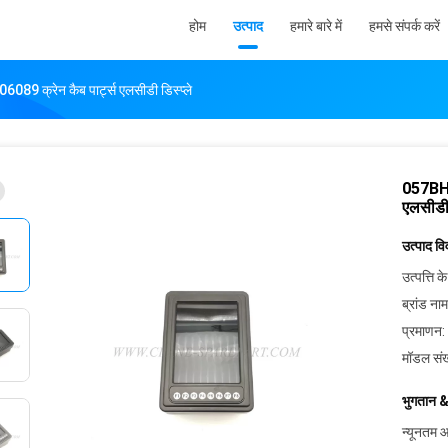
होम
उत्पाद
हमारे बारे में
हमसे संपर्क करें
क्रेन कैब पार्ट्स एलसीडी डिस्प्ले
057BH0
एलसीडी 
उत्पाद व
उत्पत्ति के
ब्रांड नाम
प्रमाणन:
मॉडल संख
भुगतान &
न्यूनतम आ