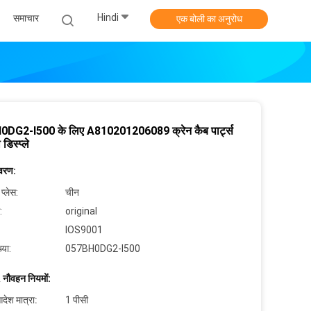
Hindi
समाचार
एक बोली का अनुरोध
DG2-I500 के लिए A810201206089 क्रेन कैब पार्ट्स
डिस्प्ले
िवरण:
 प्लेस:
चीन
:
original
IOS9001
्या:
057BH0DG2-I500
 नौवहन नियमों:
देश मात्रा:
1 पीसी