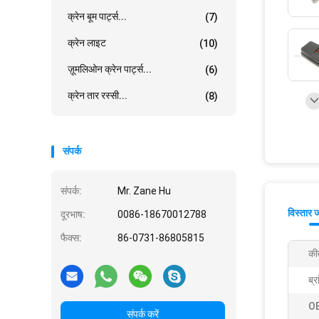
क्रेन बूम पार्ट्स...
(7)
क्रेन लाइट
(10)
ज़ूमलिओन क्रेन पार्ट्स...
(6)
क्रेन तार रस्सी...
(8)
संपर्क
संपर्क:
Mr. Zane Hu
विस्तार 
दूरभाष:
0086-18670012788
फैक्स:
86-0731-86805815
कीव
ब्र
OE
संपर्क करें