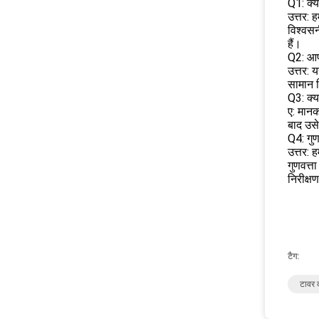
Q1: क्या
उत्तर: 
विश्वसन
हैं।
Q2: आप
उत्तर: 
सामान 
Q3: क्य
ए: मानक
बाद उस
Q4: गुण
उत्तर: 
गुणवत्त
निरीक्ष
टैग:
टावर क